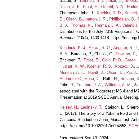
Bacon, S.,
Bennett, S. E.
,
Blair, L.
,
Brooks,
Dolan, J. F.
,
Frost, E.
,
Graehl, N. A.
,
Haddon
Thompson Jobe, J.,
Koehler, R. D.
,
Kozaci,
E.
,
Olson, B.
,
patton, j. R.
,
Philibosian, B.
,
B. J.
,
Thomas, K.
,
Treiman, J. A.
,
Valencia,
Distributions for the July 2019 Ridgecrest, 
America
, 110(4), 1400-1418. https://doi.or
Kendrick, K. J.
,
Akciz, S. O.
,
Angster, S. J.
B. A.
, Burgess, P., Chupik, C.,
Dawson, T.
,
Ericksen, T.,
Frost, E.
,
Gold, R. D.
,
Graehl,
Hudnut, K. W.
,
Koehler, R. D.
,
Kozaci, O.
,
L
Morelan, A. E.
,
Nevitt, J.
,
Olson, B.
,
Padilla
Pridmore, C.
,
Rosa, C.
, Roth, N.,
Scharer, K
Jobe, J.,
Treiman, J. A.
,
Williams, A. M.
, &
associated with the Ridgecrest M6.4 and M
Presentation at 2019 SCEC Annual Meeting
Kelsey, H.
,
Ladinsky, T.
, Staisch, L., Sherro
E. (2017). The Story of a Yakima Fold and 
Cascadia Subduction Zone, Manastash Anti
https://doi.org/10.1002/2017tc004558.
SCEC 
Last updated Sep 19, 2024.