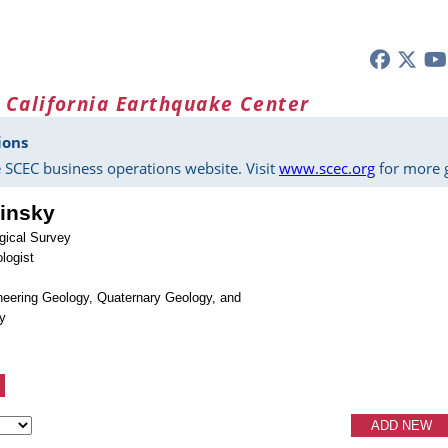
 California Earthquake Center
ions
 SCEC business operations website. Visit
www.scec.org
for more g
dinsky
ogical Survey
logist
neering Geology, Quaternary Geology, and
y
ADD NEW