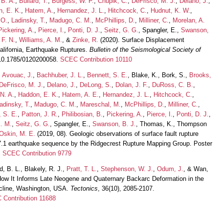
 B. A.
,
Bullard, T.
,
Burgess, W. P.
,
Chupik, C.
,
DeFrisco, M. J.
,
Delano, J.
,
, E. K.
,
Hatem, A.
,
Hernandez, J. L.
,
Hitchcock, C.
,
Hudnut, K. W.
,
 O.
,
Ladinsky, T.
,
Madugo, C. M.
,
McPhillips, D.
,
Milliner, C.
,
Morelan, A.
Pickering, A.
,
Pierce, I.
,
Ponti, D. J.
,
Seitz, G. G.
, Spangler, E.,
Swanson,
 F. N.
,
Williams, A. M.
, &
Zinke, R.
(2020). Surface Displacement
California, Earthquake Ruptures.
Bulletin of the Seismological Society of
g/10.1785/0120200058.
SCEC Contribution 10110
,
Avouac, J.
,
Bachhuber, J. L.
,
Bennett, S. E.
, Blake, K., Bork, S.,
Brooks,
DeFrisco, M. J.
,
Delano, J.
,
DeLong, S.
,
Dolan, J. F.
,
DuRoss, C. B.
,
 N. A.
,
Haddon, E. K.
,
Hatem, A. E.
,
Hernandez, J. L.
,
Hitchcock, C.
,
adinsky, T.
,
Madugo, C. M.
,
Mareschal, M.
,
McPhillips, D.
,
Milliner, C.
,
, S. E.
,
Patton, J. R.
,
Philibosian, B.
,
Pickering, A.
,
Pierce, I.
,
Ponti, D. J.
,
. M.
,
Seitz, G. G.
, Spangler, E.,
Swanson, B. J.
, Thomas, K., Thompson
Oskin, M. E.
(2019, 08). Geologic observations of surface fault rupture
7.1 earthquake sequence by the Ridgecrest Rupture Mapping Group. Poster
.
SCEC Contribution 9779
d, B. L., Blakely, R. J.,
Pratt, T. L.
,
Stephenson, W. J.
,
Odum, J.
, & Wan,
How It Informs Late Neogene and Quaternary Backarc Deformation in the
cline, Washington, USA.
Tectonics
, 36(10), 2085-2107.
Contribution 11688