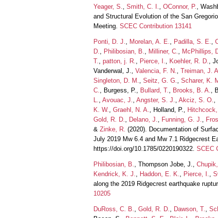
Yeager, S.
,
Smith, C. I.
,
OConnor, P.
, Wash
and Structural Evolution of the San Gregorio
Meeting.
SCEC Contribution 13141
Ponti, D. J.
,
Morelan, A. E.
,
Padilla, S. E.
,
D.
,
Philibosian, B.
,
Milliner, C.
,
McPhillips, 
T.
,
patton, j. R.
,
Pierce, I.
,
Koehler, R. D.
, J
Vanderwal, J.,
Valencia, F. N.
,
Treiman, J. A
Singleton, D. M.
,
Seitz, G. G.
,
Scharer, K. 
C.
, Burgess, P.,
Bullard, T.
,
Brooks, B. A.
, 
L.
,
Avouac, J.
,
Angster, S. J.
,
Akciz, S. O.
,
K. W.
,
Graehl, N. A.
, Holland, P.,
Hitchcock,
Gold, R. D.
,
Delano, J.
,
Funning, G. J.
,
Fros
&
Zinke, R.
(2020). Documentation of Surfa
July 2019 Mw 6.4 and Mw 7.1 Ridgecrest 
https://doi.org/10.1785/0220190322.
SCEC C
Philibosian, B.
, Thompson Jobe, J.,
Chupik,
Kendrick, K. J.
,
Haddon, E. K.
,
Pierce, I.
,
S
along the 2019 Ridgecrest earthquake rupt
10205
DuRoss, C. B.
,
Gold, R. D.
,
Dawson, T.
,
Sch