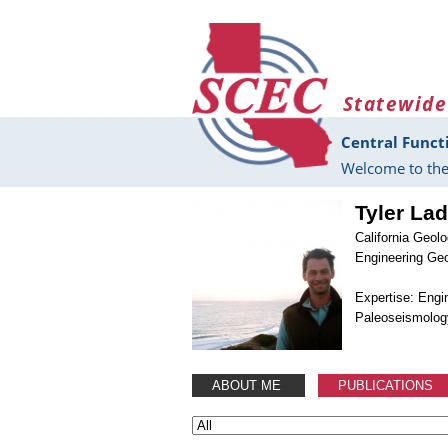
Skip to main content
Statewide
Central Funct
Welcome to the
Tyler La
California Geol
Engineering Geo
Expertise: Engi
Paleoseismolog
ABOUT ME
PUBLICATIONS