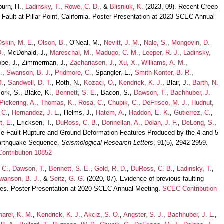
burn, H.,
Ladinsky, T.
,
Rowe, C. D.
, &
Blisniuk, K.
(2023, 09). Recent Creep
 Fault at Pillar Point, California. Poster Presentation at 2023 SCEC Annual
Oskin, M. E.
,
Olson, B.
, O'Neal, M.,
Nevitt, J. M.
,
Nale, S.
,
Mongovin, D.
D.
, McDonald, J.,
Mareschal, M.
,
Madugo, C. M.
,
Leeper, R. J.
,
Ladinsky,
obe, J., Zimmerman, J.,
Zachariasen, J.
,
Xu, X.
,
Williams, A. M.
,
.
,
Swanson, B. J.
,
Pridmore, C.
, Spangler, E.,
Smith-Konter, B. R.
,
M.
,
Sandwell, D. T.
, Roth, N.,
Kozaci, O.
,
Kendrick, K. J.
, Blair, J.,
Barth, N.
Bork, S., Blake, K.,
Bennett, S. E.
, Bacon, S.,
Dawson, T.
,
Bachhuber, J.
Pickering, A.
,
Thomas, K.
,
Rosa, C.
,
Chupik, C.
,
DeFrisco, M. J.
,
Hudnut,
 C.
,
Hernandez, J. L.
, Helms, J.,
Hatem, A.
,
Haddon, E. K.
,
Gutierrez, C.
,
t, E.
, Ericksen, T.,
DuRoss, C. B.
,
Donnellan, A.
,
Dolan, J. F.
,
DeLong, S.
,
ce Fault Rupture and Ground-Deformation Features Produced by the 4 and 5
Earthquake Sequence.
Seismological Research Letters
, 91(5), 2942-2959.
ontribution 10852
 C.
,
Dawson, T.
,
Bennett, S. E.
,
Gold, R. D.
,
DuRoss, C. B.
,
Ladinsky, T.
,
wanson, B. J.
, &
Seitz, G. G.
(2020, 07). Evidence of previous faulting
ures. Poster Presentation at 2020 SCEC Annual Meeting.
SCEC Contribution
arer, K. M.
,
Kendrick, K. J.
,
Akciz, S. O.
,
Angster, S. J.
,
Bachhuber, J. L.
,